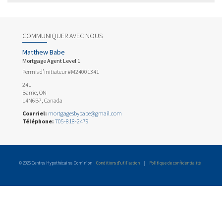
COMMUNIQUER AVEC NOUS
Matthew Babe
Mortgage Agent Level 1
Permis d’initiateur #M24001341
241
Barrie, ON
L4N6B7, Canada
Courriel:
mortgagesbybabe@gmail.com
Téléphone:
705-818-2479
© 2026 Centres Hypothécaires Dominion
Conditions d’utilisation
|
Politique de confidentialité